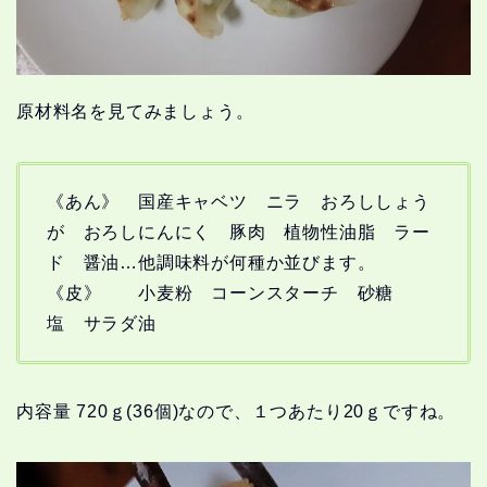
原材料名を見てみましょう。
《あん》 国産キャベツ ニラ おろししょう
が おろしにんにく 豚肉 植物性油脂 ラー
ド 醤油…他調味料が何種か並びます。
《皮》 小麦粉 コーンスターチ 砂糖
塩 サラダ油
内容量 720ｇ(36個)なので、１つあたり20ｇですね。